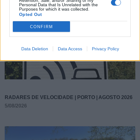
Retention, Sale, and/or Sharing of my
GALAICO COM QUATRO CENTENAS DE
Personal Data that Is Unrelated with the
NADADORES
Purposes for which it was collected.
Opted Out
6/08/2026
CONFIRM
Data Deletion
Data Access
Privacy Policy
RADARES DE VELOCIDADE | PORTO | AGOSTO 2026
5/08/2026