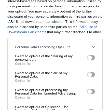
interest-based ads based on personal information utilized by
us or personal information disclosed to third parties prior to
your opt-out. You may separately opt-out of the further
disclosure of your personal information by third parties on the
IAB’s list of downstream participants. This information may
also be disclosed by us to third parties on the
IAB’s List of
Downstream Participants
that may further disclose it to other
JOÃO FONTE REFORÇA EQUIPA DE FUTSAL DO FC
PORTO
third parties.
6/08/2026
Personal Data Processing Opt Outs
I want to opt-out of the Sharing of my
personal data.
Opted In
I want to opt-out of the Sale of my
Personal Data.
Opted In
I want to opt-out of processing my
Personal Data for Targeted Advertising.
Opted In
I want to opt-out of Collection, Use,
DOURO BRIDGES ESTREIA-SE NO CIRCUITO LUSO-