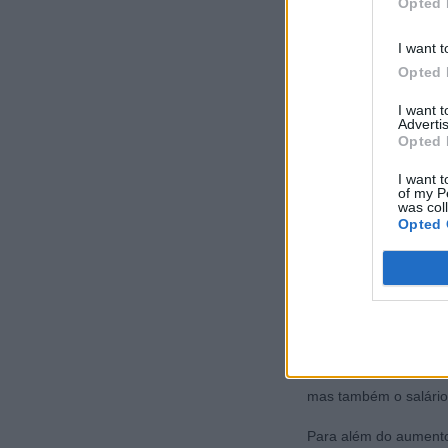
Opted 
com uma previsão de p
SETE MUDANÇAS E
I want t
Opted 
Mais crescimento
I want 
Advertis
O Primeiro-Ministro a
Opted 
estagnação. "Só num 
para cá a realidade é 
I want t
of my P
do que aquilo que tin
was col
incluindo nos dois an
Opted 
Mais emprego e mais
Contribuindo para es
condições de emprego
milhões de pessoas. S
existiam em 2015. E n
mas também o salário 
Para além do aumento 