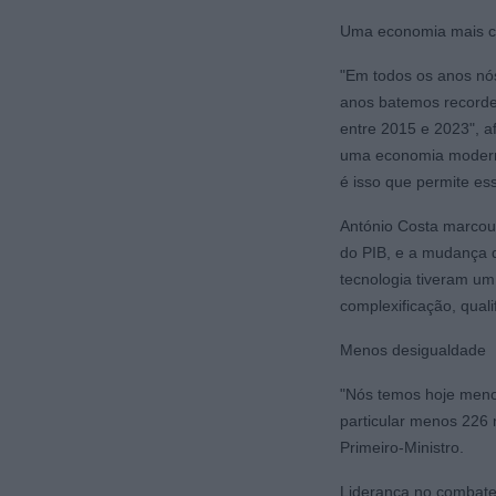
Uma economia mais c
"Em todos os anos nós
anos batemos recorde
entre 2015 e 2023", a
uma economia moderna
é isso que permite es
António Costa marcou
do PIB, e a mudança d
tecnologia tiveram um
complexificação, qual
Menos desigualdade
"Nós temos hoje menos
particular menos 226 m
Primeiro-Ministro.
Liderança no combate 