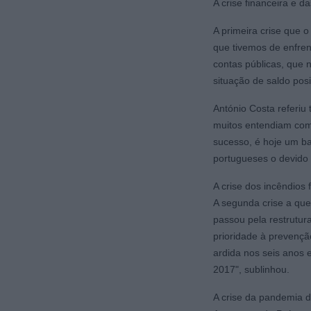
A crise financeira e d
A primeira crise que o
que tivemos de enfre
contas públicas, que 
situação de saldo pos
António Costa referiu
muitos entendiam como
sucesso, é hoje um b
portugueses o devido 
A crise dos incêndios f
A segunda crise a que 
passou pela restrutur
prioridade à prevençã
ardida nos seis anos 
2017", sublinhou.
A crise da pandemia 