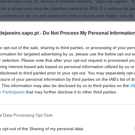
sta terceira crise foi, afirmou o Primeiro-Ministro, "digna de registo". 
ndo a atingir uma taxa de cobertura vacinal de 85%. E o esforço de ap
s permitiu-os ser um dos países em todo o mundo que melhor saiu da
, disse.
dejaneiro.sapo.pt -
Do Not Process My Personal Informatio
os efeitos da pandemia, que ainda se faziam sentir, e da guerra entre 
to opt-out of the sale, sharing to third parties, or processing of your per
formation for targeted advertising by us, please use the below opt-out s
ste conflito "veio agravar uma situação que já vinha da pandemia, com
r selection. Please note that after your opt-out request is processed y
abastecimento, que nos conduziu à maior crise inflacionista dos últim
eing interest-based ads based on personal information utilized by us or
disclosed to third parties prior to your opt-out. You may separately opt-
losure of your personal information by third parties on the IAB’s list of
e juro pelo Banco Central Europeu em resposta à subida da inflação
. This information may also be disclosed by us to third parties on the
IA
a em que o crédito à habitação tem um peso elevado e a taxa variáve
Participants
that may further disclose it to other third parties.
nte", juntamente com a subida dos preços no supermercado, agravou
ílias.
é outubro de 2022 tivemos uma subida dramática da inflação, chegámo
l Data Processing Opt Outs
 em outubro de 2022 e desde aí fomos entrando numa trajetória lent
o opt-out of the Sharing of my personal data.
 inflação, até chegarmos a uma inflação de 2,1% em fevereiro passad