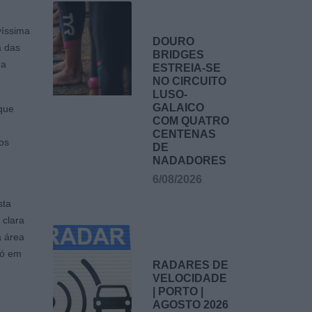
víssima
DOURO
a das
BRIDGES
ma
ESTREIA-SE
NO CIRCUITO
LUSO-
GALAICO
 que
COM QUATRO
CENTENAS
os
DE
NADADORES
6/08/2026
sta
 clara
a área
só em
RADARES DE
VELOCIDADE
| PORTO |
AGOSTO 2026