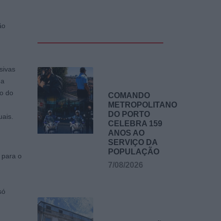
ão
sivas
 a
to do
COMANDO
METROPOLITANO
DO PORTO
uais.
CELEBRA 159
ANOS AO
SERVIÇO DA
POPULAÇÃO
 para o
7/08/2026
só