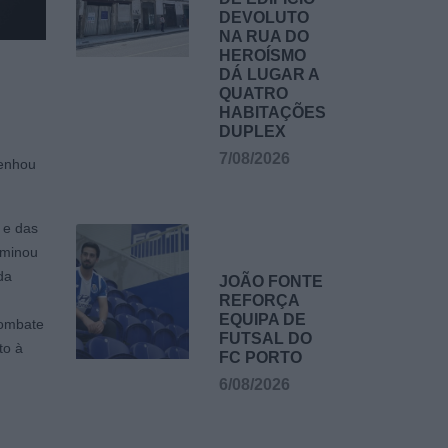
DEVOLUTO
NA RUA DO
HEROÍSMO
DÁ LUGAR A
QUATRO
HABITAÇÕES
DUPLEX
7/08/2026
penhou
 e das
rminou
da
JOÃO FONTE
REFORÇA
EQUIPA DE
combate
FUTSAL DO
to à
FC PORTO
6/08/2026