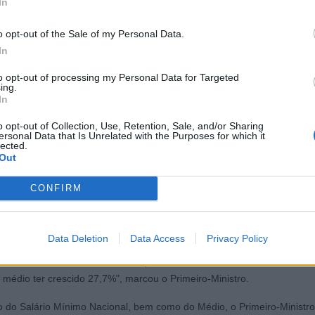
In
odermos continuar esta trajetória de redução", disse o Primeiro-Minis
STRUTURAIS
o opt-out of the Sale of my Personal Data.
In
to opt-out of processing my Personal Data for Targeted
ing.
firmou que entre 2000 e 2015, o país alternou entre a recessão e a
In
ano destes 15 anos crescemos acima da média europeia, em 2009. D
bastante diferente", disse. "Nestes oito anos, o país cresceu dez veze
o opt-out of Collection, Use, Retention, Sale, and/or Sharing
ersonal Data that Is Unrelated with the Purposes for which it
ha crescido nos 15 anos anteriores", marcou, referindo o crescimento 
lected.
os da pandemia, "onde o produto naturalmente teve uma queda brutal"
Out
 rendimento
CONFIRM
te crescimento económico estiveram a criação de emprego e a melhori
. "Nós temos hoje um número recorde de pessoas a trabalhar em Port
Data Deletion
Data Access
Privacy Policy
ão mais 629 mil postos de trabalho em termos líquidos do que aquele
um contexto onde felizmente foi possível não só o salário mínimo subi
médio ter crescido 27,7%", marcou o Primeiro-Ministro.
do Salário Mínimo Nacional, bem como do Médio, o Primeiro-Ministro 