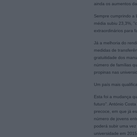
ainda os aumentos da
Sempre cumprindo a L
média subiu 23,3%, "
extraordinários para f
Já a melhoria do rend
medidas de transferê
gratuitidade dos manu
número de famílias que
propinas nas universi
Um país mais qualific
Esta foi a mudança qu
futuro". António Costa
precoce, em que já e
número de jovens ent
poderá subir uma vez
universidade em 2015