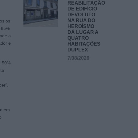
REABILITAÇÃO
DE EDIFÍCIO
DEVOLUTO
NA RUA DO
os os
HEROÍSMO
u 85%
DÁ LUGAR A
dade a
QUATRO
ador e
HABITAÇÕES
DUPLEX
7/08/2026
e 50%
ta
cer".
 e em
o