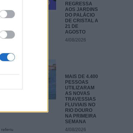
tro.
REGRESSA
AOS JARDINS
DO PALÁCIO
DE CRISTAL A
21 DE
AGOSTO
4/08/2026
e 2016
s mais
de 2,1%
.
MAIS DE 4.400
PESSOAS
UTILIZARAM
a das
AS NOVAS
ugal: 5
TRAVESSIAS
s que
FLUVIAIS NO
RIO DOURO
r 62%,
NA PRIMEIRA
SEMANA
referiu
4/08/2026