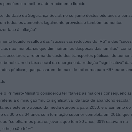
s pensões e a melhoria do rendimento líquido.
ei de Base da Segurança Social, no conjunto destes oito anos a pens
com todos os aumentos legalmente previstos e também aumentos
azer face à inflação".
imento líquido resultou das "sucessivas reduções do IRS" e das "suces
ncias não monetárias que diminuíram as despesas das famílias", como
ais escolares, a reforma do custo dos transportes públicos, do aumen
 beneficiam da taxa social da energia e da redução "significativa" das
dades públicas, que passaram de mais de mil euros para 697 euros an
ado
e o Primeiro-Ministro considerou ter "talvez as maiores consequências
 referiu a diminuição "muito significativa" da taxa de abandono escolar
stamos este ano abaixo da média europeia para 2030, e o aumento do
re os 30 e os 34 anos com formação superior completa em 2015, que 
 que "se olharmos para os jovens que têm 20 anos, 39% estavam na
, e hoje são 54%".