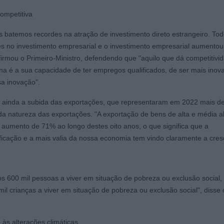
ompetitiva
 batemos recordes na atração de investimento direto estrangeiro. Tod
s no investimento empresarial e o investimento empresarial aumento
firmou o Primeiro-Ministro, defendendo que "aquilo que dá competitivi
 é a sua capacidade de ter empregos qualificados, de ser mais inov
sa inovação".
 ainda a subida das exportações, que representaram em 2022 mais d
a natureza das exportações. "A exportação de bens de alta e média al
 aumento de 71% ao longo destes oito anos, o que significa que a
ificação e a mais valia da nossa economia tem vindo claramente a cres
 600 mil pessoas a viver em situação de pobreza ou exclusão social,
il crianças a viver em situação de pobreza ou exclusão social", disse 
às alterações climáticas