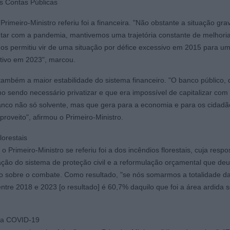
as Contas Públicas
 Primeiro-Ministro referiu foi a financeira. "Não obstante a situação gra
ntar com a pandemia, mantivemos uma trajetória constante de melhori
nos permitiu vir de uma situação por défice excessivo em 2015 para u
itivo em 2023", marcou.
 também a maior estabilidade do sistema financeiro. "O banco público,
 sendo necessário privatizar e que era impossível de capitalizar com
anco não só solvente, mas que gera para a economia e para os cidadã
proveito", afirmou o Primeiro-Ministro.
lorestais
o Primeiro-Ministro se referiu foi a dos incêndios florestais, cuja respo
ação do sistema de proteção civil e a reformulação orçamental que deu
o sobre o combate. Como resultado, "se nós somarmos a totalidade d
entre 2018 e 2023 [o resultado] é 60,7% daquilo que foi a área ardida 
da COVID-19