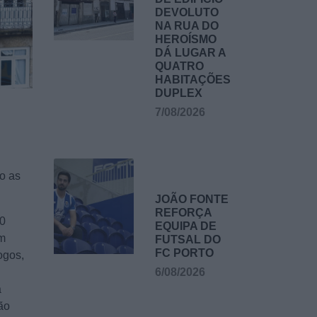
DEVOLUTO
NA RUA DO
HEROÍSMO
DÁ LUGAR A
QUATRO
HABITAÇÕES
DUPLEX
7/08/2026
o as
JOÃO FONTE
REFORÇA
80
EQUIPA DE
am
FUTSAL DO
FC PORTO
ogos,
6/08/2026
a
ão