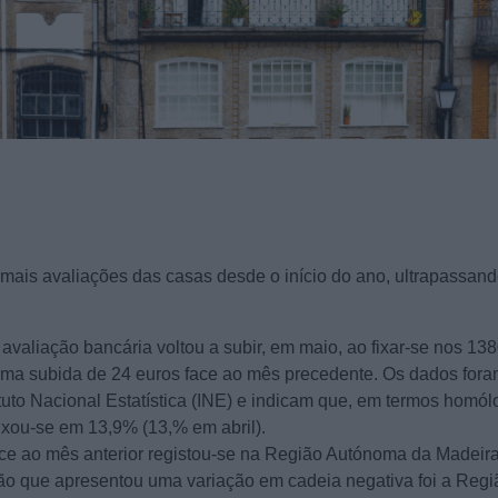
mais avaliações das casas desde o início do ano, ultrapassand
avaliação bancária voltou a subir, em maio, ao fixar-se nos 13
 uma subida de 24 euros face ao mês precedente. Os dados for
ituto Nacional Estatística (INE) e indicam que, em termos homól
fixou-se em 13,9% (13,% em abril).
ce ao mês anterior registou-se na Região Autónoma da Madeir
ião que apresentou uma variação em cadeia negativa foi a Regi