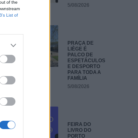
out of the
e mais
5/08/2026
 downstream
B’s List of
PRAÇA DE
LIÈGE É
PALCO DE
ESPETÁCULOS
E DESPORTO
PARA TODA A
FAMÍLIA
5/08/2026
FEIRA DO
LIVRO DO
PORTO