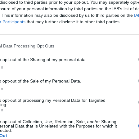
disclosed to third parties prior to your opt-out. You may separately opt-
o do ano, no total de 33130, mais 8% face a igual mês de 2021 
losure of your personal information by third parties on the IAB’s list of
e 2022.
. This information may also be disclosed by us to third parties on the
IA
Participants
that may further disclose it to other third parties.
l Data Processing Opt Outs
o opt-out of the Sharing of my personal data.
In
o opt-out of the Sale of my Personal Data.
In
to opt-out of processing my Personal Data for Targeted
ing.
In
o opt-out of Collection, Use, Retention, Sale, and/or Sharing
ersonal Data that Is Unrelated with the Purposes for which it
lected.
Out