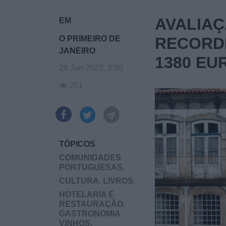
AVALIAÇ
EM
O PRIMEIRO DE
RECORDE
JANEIRO
1380 E
28 Jun 2022, 0:00
201
TÓPICOS
COMUNIDADES
PORTUGUESAS.
CULTURA. LIVROS.
HOTELARIA E
RESTAURAÇÃO.
GASTRONOMIA.
VINHOS.