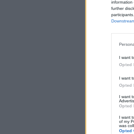
information 
casas desde o iníci
further disc
2,4% face a abril d
participants
Downstream 
Persona
I want t
Opted 
I want t
Opted 
I want 
Advertis
Opted 
I want t
of my P
was col
Opted 