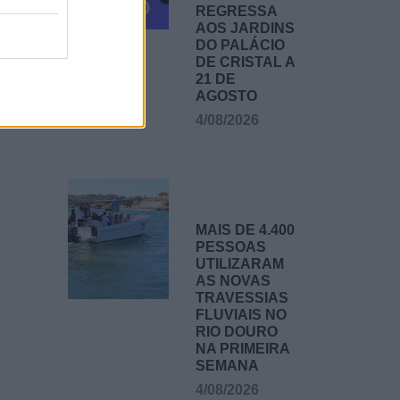
REGRESSA
AOS JARDINS
DO PALÁCIO
DE CRISTAL A
21 DE
AGOSTO
4/08/2026
MAIS DE 4.400
PESSOAS
UTILIZARAM
AS NOVAS
TRAVESSIAS
FLUVIAIS NO
RIO DOURO
NA PRIMEIRA
SEMANA
4/08/2026