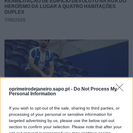
REABILITAÇÃO DE EDIFÍCIO DEVOLUTO NA RUA DO
HEROÍSMO DÁ LUGAR A QUATRO HABITAÇÕES
DUPLEX
7/08/2026
oprimeirodejaneiro.sapo.pt -
Do Not Process My
Personal Information
JOÃO FONTE REFORÇA EQUIPA DE FUTSAL DO FC
PORTO
If you wish to opt-out of the sale, sharing to third parties, or
6/08/2026
processing of your personal or sensitive information for
targeted advertising by us, please use the below opt-out
section to confirm your selection. Please note that after your
opt-out request is processed you may continue seeing