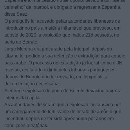
Espanha e foi ntercetado no aeroporto, devido a um “alerta
vermelho” da Interpol, e obrigado a regressar a Espanha,
disse Saez.
O português foi acusado pelas autoridades libanesas de
introduzir no país a matéria inflamável que provocou, em
agosto de 2020, a explosão que matou 215 pessoas, no
porto de Beirute.
Jorge Moreira era procurado pela Interpol, depois do
Líbano ter pedido a sua detenção e extradição para aquele
país árabe. O processo de extradição já foi, tal como o JN
revelou, declarado extinto pelos tribunais portugueses,
depois de Beirute não ter enviado, em tempo útil, a
documentação necessária.
A enorme explosão do porto de Beirute devastou bairros
inteiros da capital.
As autoridades disseram que a explosão foi causada por
um carregamento de fertilizante de nitrato de amônio que
incendiou depois de ter sido apreendido por anos em
condições aleatórias.