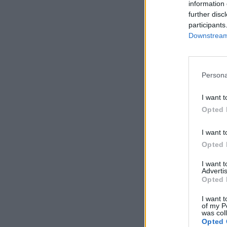
information 
further disc
participants
Downstream 
Persona
I want t
Opted 
I want t
Opted 
I want 
Advertis
Opted 
I want t
of my P
was col
Opted 