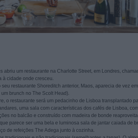
 abriu um restaurante na Charlotte Street, em Londres, chama
a à cidade onde cresceu.
seu restaurante Shoreditch anterior, Maos, aparecia de vez em
 um brunch no The Scolt Head).
, o restaurante será um pedacinho de Lisboa transplantado pa
 andares, uma sala com características dos cafés de Lisboa, co
ições no balcão e construído com madeira de bonde reaproveit
que parece ser uma bela e luminosa sala de jantar caiada de b
ço de refeições The Adega junto à cozinha.
s tradicionais e não tradicionais (semelhantes a tapas). O alm