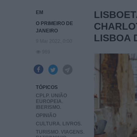
LISBOET
EM
O PRIMEIRO DE
CHARLOT
JANEIRO
LISBOA 
9 Mar 2022, 0:00
969
TÓPICOS
CPLP. UNIÃO
EUROPEIA.
IBERISMO.
OPINIÃO
CULTURA. LIVROS.
TURISMO. VIAGENS.