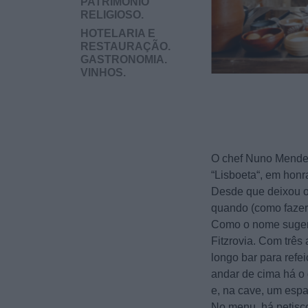
PATRIMONIO
RELIGIOSO.
HOTELARIA E
RESTAURAÇÃO.
GASTRONOMIA.
VINHOS.
O chef Nuno Mendes
“Lisboeta“, em honr
Desde que deixou o 
quando (como fazer
Como o nome sugere
Fitzrovia. Com três
longo bar para refe
andar de cima há o 
e, na cave, um espa
No menu, há petisco