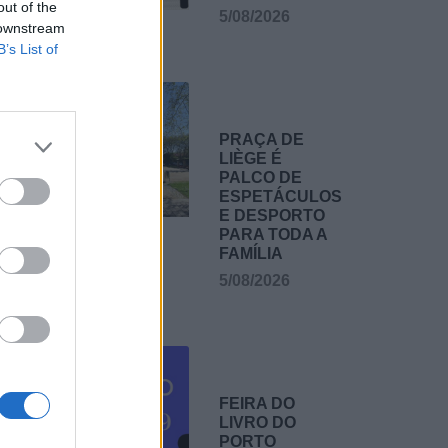
out of the
5/08/2026
 downstream
B’s List of
PRAÇA DE
LIÈGE É
PALCO DE
ESPETÁCULOS
E DESPORTO
PARA TODA A
FAMÍLIA
5/08/2026
FEIRA DO
LIVRO DO
PORTO