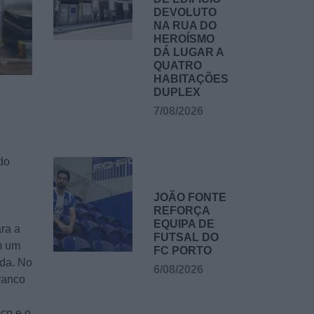
DEVOLUTO
NA RUA DO
HEROÍSMO
DÁ LUGAR A
QUATRO
HABITAÇÕES
DUPLEX
7/08/2026
do
JOÃO FONTE
REFORÇA
EQUIPA DE
ra a
FUTSAL DO
m um
FC PORTO
ada. No
6/08/2026
ranco
oço e o