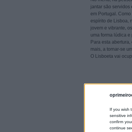
jantar são servidos 
em Portugal. Como 
espírito de Lisboa,
jovem e vibrante, o
uma forma lúdica e 
Para esta abertura,
mais, a tornar-se u
O Lisboeta vai ocupa
oprimeiro
If you wish 
sensitive in
confirm you
continue se