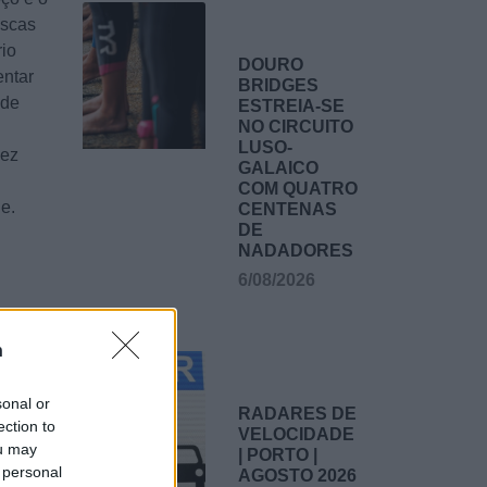
ascas
rio
DOURO
entar
BRIDGES
 de
ESTREIA-SE
NO CIRCUITO
LUSO-
vez
GALAICO
COM QUATRO
e.
CENTENAS
DE
NADADORES
6/08/2026
n
sonal or
RADARES DE
ection to
VELOCIDADE
ou may
| PORTO |
 personal
AGOSTO 2026