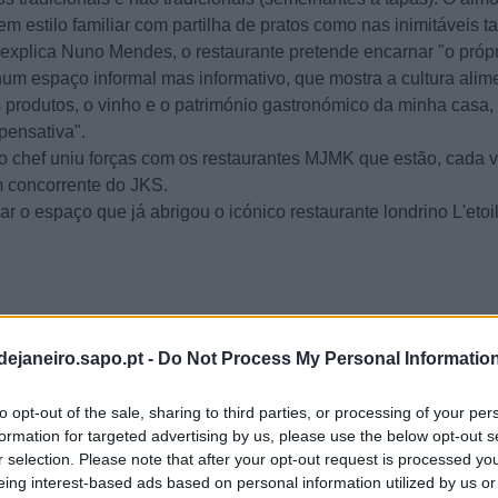
em estilo familiar com partilha de pratos como nas inimitáveis ​​t
explica Nuno Mendes, o restaurante pretende encarnar "o próp
 num espaço informal mas informativo, que mostra a cultura alim
s produtos, o vinho e o património gastronómico da minha casa,
pensativa".
 o chef uniu forças com os restaurantes MJMK que estão, cada 
m concorrente do JKS.
r o espaço que já abrigou o icónico restaurante londrino L'etoil
dejaneiro.sapo.pt -
Do Not Process My Personal Informatio
to opt-out of the sale, sharing to third parties, or processing of your per
formation for targeted advertising by us, please use the below opt-out s
r selection. Please note that after your opt-out request is processed y
eing interest-based ads based on personal information utilized by us or