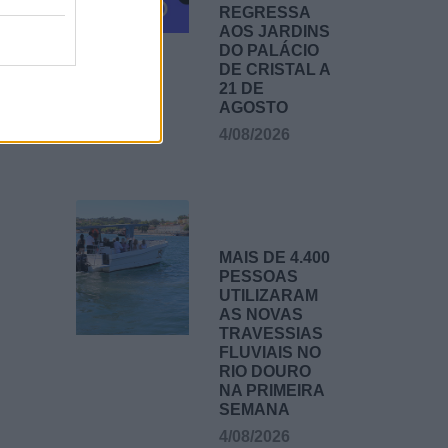
REGRESSA
AOS JARDINS
DO PALÁCIO
DE CRISTAL A
21 DE
AGOSTO
4/08/2026
MAIS DE 4.400
PESSOAS
UTILIZARAM
AS NOVAS
TRAVESSIAS
FLUVIAIS NO
RIO DOURO
NA PRIMEIRA
SEMANA
4/08/2026