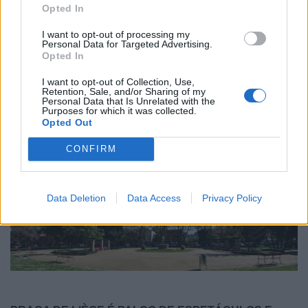
Opted In
I want to opt-out of processing my
Personal Data for Targeted Advertising.
Opted In
I want to opt-out of Collection, Use,
Retention, Sale, and/or Sharing of my
Personal Data that Is Unrelated with the
Purposes for which it was collected.
RADARES DE VELOCIDADE | PORTO | AGOSTO 2026
Opted Out
5/08/2026
CONFIRM
Data Deletion
Data Access
Privacy Policy