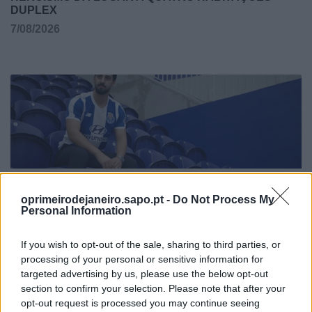
DUPLEX
7/08/2026
oprimeirodejaneiro.sapo.pt -
Do Not Process My
JOÃO FONTE REFORÇA EQUIPA DE FUTSAL DO FC
Personal Information
PORTO
6/08/2026
If you wish to opt-out of the sale, sharing to third parties, or
processing of your personal or sensitive information for
targeted advertising by us, please use the below opt-out
section to confirm your selection. Please note that after your
opt-out request is processed you may continue seeing