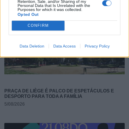
Retention, Sale, and/or Sharing of my
Personal Data that Is Unrelated with the
RADARES DE VELOCIDADE | PORTO | AGOSTO 2026
Purposes for which it was collected.
Opted Out
5/08/2026
CONFIRM
Data Deletion
Data Access
Privacy Policy
PRAÇA DE LIÈGE É PALCO DE ESPETÁCULOS E
DESPORTO PARA TODA A FAMÍLIA
5/08/2026