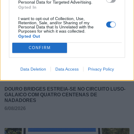
Personal Data for Targeted Advertising.
PORTO
Opted In
6/08/2026
I want to opt-out of Collection, Use,
Retention, Sale, and/or Sharing of my
Personal Data that Is Unrelated with the
Purposes for which it was collected.
Opted Out
CONFIRM
Data Deletion
Data Access
Privacy Policy
DOURO BRIDGES ESTREIA-SE NO CIRCUITO LUSO-
GALAICO COM QUATRO CENTENAS DE
NADADORES
6/08/2026