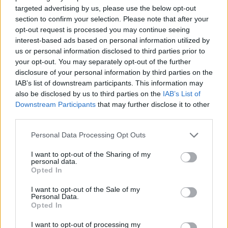
targeted advertising by us, please use the below opt-out
section to confirm your selection. Please note that after your
opt-out request is processed you may continue seeing
interest-based ads based on personal information utilized by
us or personal information disclosed to third parties prior to
REABILITAÇÃO DE EDIFÍCIO DEVOLUTO NA RUA DO
your opt-out. You may separately opt-out of the further
HEROÍSMO DÁ LUGAR A QUATRO HABITAÇÕES
disclosure of your personal information by third parties on the
DUPLEX
IAB’s list of downstream participants. This information may
7/08/2026
also be disclosed by us to third parties on the
IAB’s List of
Downstream Participants
that may further disclose it to other
third parties.
Personal Data Processing Opt Outs
I want to opt-out of the Sharing of my
personal data.
Opted In
I want to opt-out of the Sale of my
Personal Data.
Opted In
I want to opt-out of processing my
JOÃO FONTE REFORÇA EQUIPA DE FUTSAL DO FC