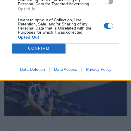
Personal Data for Targeted Advertising.
Opted In
I want to opt-out of Collection, Use,
Retention, Sale, and/or Sharing of my
Personal Data that Is Unrelated with the
Purposes for which it was collected.
Opted Out
REABILITAÇÃO DE EDIFÍCIO DEVOLUTO NA RUA DO
HEROÍSMO DÁ LUGAR A QUATRO HABITAÇÕES
CONFIRM
DUPLEX
7/08/2026
Data Deletion
Data Access
Privacy Policy