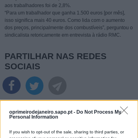
aos trabalhadores foi de 2,8%.
“Para um trabalhador que ganha 1.500 euros [por mês],
isso significa mais 40 euros. Como lida com o aumento
dos preços, principalmente dos combustíveis”, perguntou o
sindicalista retoricamente em entrevista à rádio RMC.
PARTILHAR NAS REDES
SOCIAIS
oprimeirodejaneiro.sapo.pt -
Do Not Process My
Personal Information
If you wish to opt-out of the sale, sharing to third parties, or