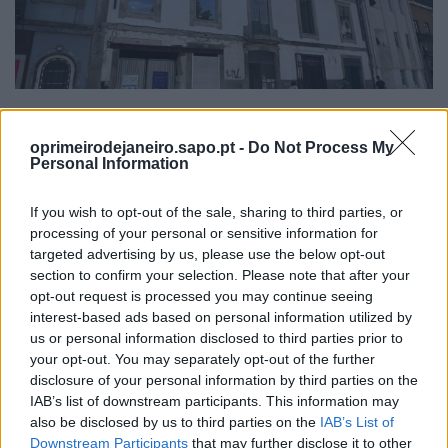
REABILITAÇÃO DE EDIFÍCIO DEVOLUTO NA RUA DO
oprimeirodejaneiro.sapo.pt -
Do Not Process My
Personal Information
HEROÍSMO DÁ LUGAR A QUATRO HABITAÇÕES
DUPLEX
7/08/2026
If you wish to opt-out of the sale, sharing to third parties, or
processing of your personal or sensitive information for
targeted advertising by us, please use the below opt-out
section to confirm your selection. Please note that after your
opt-out request is processed you may continue seeing
interest-based ads based on personal information utilized by
us or personal information disclosed to third parties prior to
your opt-out. You may separately opt-out of the further
disclosure of your personal information by third parties on the
IAB’s list of downstream participants. This information may
also be disclosed by us to third parties on the
IAB’s List of
Downstream Participants
that may further disclose it to other