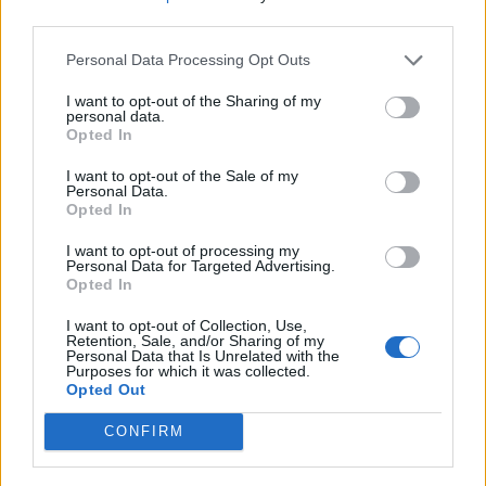
third parties.
JOÃO FONTE REFORÇA EQUIPA DE FUTSAL DO FC
PORTO
Personal Data Processing Opt Outs
6/08/2026
I want to opt-out of the Sharing of my
personal data.
Opted In
I want to opt-out of the Sale of my
Personal Data.
Opted In
I want to opt-out of processing my
Personal Data for Targeted Advertising.
Opted In
I want to opt-out of Collection, Use,
Retention, Sale, and/or Sharing of my
DOURO BRIDGES ESTREIA-SE NO CIRCUITO LUSO-
Personal Data that Is Unrelated with the
Purposes for which it was collected.
GALAICO COM QUATRO CENTENAS DE
Opted Out
NADADORES
6/08/2026
CONFIRM